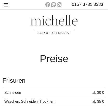
Zum
Facebook
WhatsApp
Instagram
0157 3781 8383
Menü
Inhalt
springen
Preise
Frisuren
Schneiden
ab 30 €
Waschen, Schneiden, Trocknen
ab 35 €